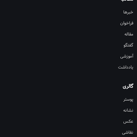
خبرها
فراخوان
مقاله
گفتگو
آموزشی
یادداشت
گالری
پوستر
نشانه
عکس
نقاشی