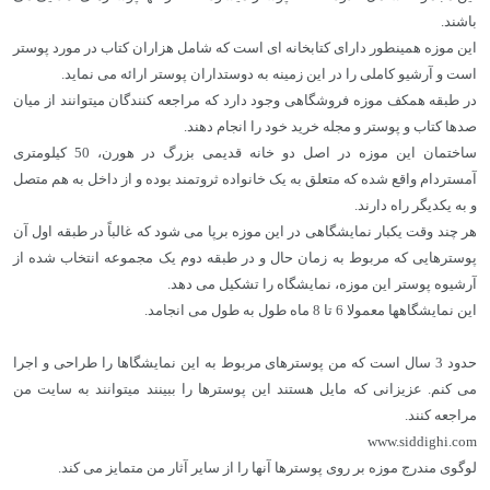
باشند.
این موزه همینطور دارای کتابخانه ای است که شامل هزاران کتاب در مورد پوستر
است و آرشیو کاملی را در این زمینه به دوستداران پوستر ارائه می نماید.
در طبقه همکف موزه فروشگاهی وجود دارد که مراجعه کنندگان میتوانند از میان
صدها کتاب و پوستر و مجله خرید خود را انجام دهند.
ساختمان این موزه در اصل دو خانه قدیمی بزرگ در هورن، 50 کیلومتری
آمستردام واقع شده که متعلق به یک خانواده ثروتمند بوده و از داخل به هم متصل
و به یکدیگر راه دارند.
هر چند وقت یکبار نمایشگاهی در این موزه برپا می شود که غالباً در طبقه اول آن
پوسترهایی که مربوط به زمان حال و در طبقه دوم یک مجموعه انتخاب شده از
آرشیوه پوستر این موزه، نمایشگاه را تشکیل می دهد.
این نمایشگاهها معمولا 6 تا 8 ماه طول به طول می انجامد.
حدود 3 سال است که من پوسترهای مربوط به این نمایشگاها را طراحی و اجرا
می کنم. عزیزانی که مایل هستند این پوسترها را ببینند میتوانند به سایت من
مراجعه کنند.
www.siddighi.com
لوگوی مندرج موزه بر روی پوسترها آنها را از سایر آثار من متمایز می کند.