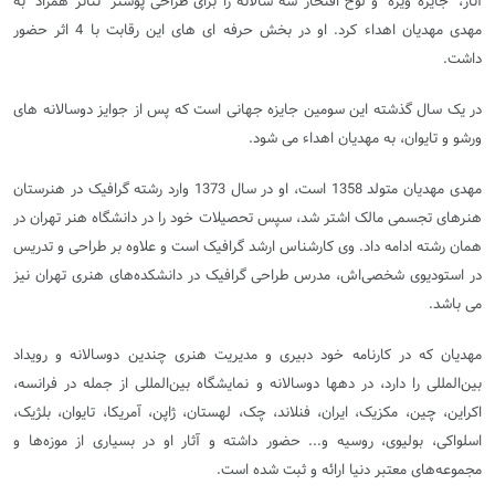
آثار، "جایزه ویژه" و لوح افتخار سه سالانه را برای طراحی پوستر "تئاتر همزاد" به
مهدی مهدیان اهداء کرد
.
او در بخش حرفه ای های این رقابت با 4 اثر حضور
داشت.
در یک سال گذشته این سومین جایزه جهانی است که پس از جوایز دوسالانه های
ورشو و تایوان، به مهدیان اهداء می شود.
مهدی مهدیان متولد 1358 است، او در سال 1373 وارد رشته گرافیک در هنرستان
هنرهای تجسمی مالک اشتر شد، سپس تحصیلات خود را در دانشگاه هنر تهران در
همان رشته ادامه داد. وی کارشناس ارشد گرافیک است و علاوه بر طراحی و تدریس
در استودیوی شخصی‌اش، مدرس طراحی گرافیک در دانشکده‌های هنری تهران نیز
می باشد
.
مهدیان که در کارنامه خود دبیری و مدیریت هنری چندین دوسالانه و رویداد
بین‌المللی را دارد، در دهها دوسالانه و نمایشگاه بین‌المللی از جمله در فرانسه،
اکراین، چین، مکزیک، ایران، فنلاند، چک، لهستان، ژاپن، آمریکا، تایوان، بلژیک،
اسلواکی، بولیوی، روسیه و... حضور داشته و آثار او در بسیاری از موزه‌ها و
مجموعه‌های معتبر دنیا ارائه و ثبت شده است
.