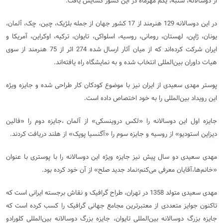
از دوسالانه، شنبه، یکم مهرماه در این کشور گشایش یافت.
در این دوسالانه 129 هنرمند از 17 کشور جهان از جمله ‌بلژیک،‌ چین، چک، آلمان،
یونان،‌ ژاپن،‌ لهستان،‌ رومانی،‌ روسیه، اسلواکی،‌ تایوان، ترکیه،‌ اوکراین،‌ آمریکا و
ایران شرکت کرده‌اند که از میان آثار ارسال شده 274 اثر از 75 هنرمند از سوی
هیات داوران بین‌المللی انتخاب شده و به نمایشگاه راه یافته‌اند.
پوستر مهدی سعیدی از ایران نیز با موضوع کودکان کار طراحی شده و جایزه ویژه
این رویداد بین‌المللی را به خود اختصاص داده است.
جایزه اول این دوسالانه را «لکس دروینسکی» از آلمان ،جایزه دوم را «فالین
دیزاین استودیو» از روسیه و جایزه سوم را «آگنسیا پوپک» از هلند دریافت کردند.
مهدی سعیدی دو سال پیش نیز جایزه ویژه این دوسالانه را با پوستری با عنوان
«خانم‌ها،آقایان معرفی می‌کنم؛نماد جدید صلح» از آن خود کرده بود.
مهدی سعیدی متولد 1358 در تهران، طراح گرافیک و نقاش برجسته ایرانی است که
تاکنون جوایز متعددی از معتبرترین مجامع جهانی گرافیک را کسب کرده است که
جایزه بزرگ دوسالانه بین‌المللی تایوان، جایزه بزرگ دوسالانه بین‌المللی کلورادو