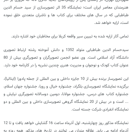
هنرمندان معاصر ایران است؛ نمایشگاه 35 اثر تصویرسازی از سید حسام الدین
طباطبایی که در سال های مختلف برای کتاب ها و ناشران متعددی خلق نموده
است، ارایه خواهد شد.
تمامی آثار ارایه شده به تبیین سیر واقعه کربلا برای مخاطبان خود اشاره دارند.
سیدحسام الدین طباطبایی متولد 1352 و دانش آموخته رشته ارتباط تصویری
دانشگاه آزاد اسلامی است. وی عضو انجمن تصویرگران و تصویرگری بیش از 80
عنوان کتاب کودک و نوجوان و مدیریت هنری چندین نشریه را در کارنامه خود دارد.
این تصویرساز برنده بیش از 10 جایزه داخلی و بین المللی از جمله پادورا (ایتالیا)،
برگزیده نمایشگاه تصویرسازی بلگراد، جشنواره خیال و رویا، جشنواره جهان اسلام،
جشنواره کتاب های درسی، جشنواره مولانا، دومین دوسالانه تصویرگری نیایش و
... است و در بیش از 20 نمایشگاه گروهی تصویرسازی داخلی و بین المللی و دو
نمایشگاه انفرادی شرکت جسته است.
نمایشگاه مذکور روز چهارشنبه، اول آذرماه ساعت 16 گشایش خواهد یافت و تا 12
آذرماه ادامه می یابد. علاقه مندان می توانند در تاریخ های مذکور همه روزه به