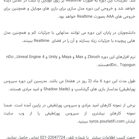
شد. تمرینات این دوره به صورت
Realtime
بر روی موبایل یا تبلت در کلاس دیده
خواهد شد و خروجی این دوره مدل سازی برای بازی های موبایل و همچنین برای
خروجی های
AAA
بصورت
Realtime
خواهد بود
.
دانشجویان در پایان این دوره می توانند مدلهایی با جزئیات کم و همچنین مدل
هایی پیچیده با جزئیات زیاد بسازند و آن را در فضای
Realtime
ببینند
.
نرم افزارهای این دوره
Zbrush
و
Max
و
Maya
و
Unity
و
Unreal Engine 4
،
nDo ,
dDo , Topogun
هستند
.
طول مدت این دوره 6 ماه (2 روز در هفته) می باشد
.
مدرسین این دوره سیروس
پورلطیفی
(
مدلساز بازی های گرشاسپ و
Shadow blade)
و امید مرادی هستند
.
برخی از نمونه کارهای امید مرادی و سیروس پورلطیفی در پایین آمده است. ضمنا
نمونه کارهای بیشتری از سیروس پورلطیفی را از وب سایت
ایشان syros.pourlatifi.com ببینید.
جهت کسب اطلاعات بیشتر با شماره تلفن 22047724-021 تماس حاصل نمایید
.