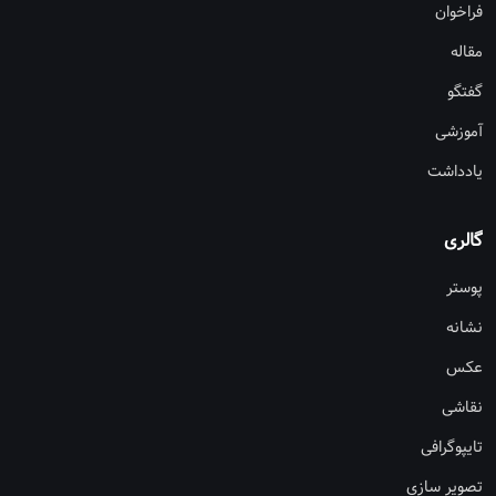
فراخوان
مقاله
گفتگو
آموزشی
یادداشت
گالری
پوستر
نشانه
عکس
نقاشی
تایپوگرافی
تصویر سازی