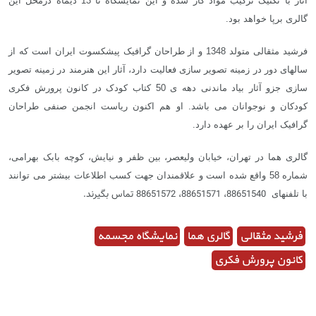
آثار با تکنیک ترکیب مواد کار شده و این نمایشگاه تا 13 دیماه درمحل این
گالری برپا خواهد بود.
فرشید مثقالی متولد 1348 و از طراحان گرافیک پیشکسوت ایران است که از
سالهای دور در زمینه تصویر سازی فعالیت دارد، آثار این هنرمند در زمینه تصویر
سازی جزو آثار بیاد ماندنی دهه ی 50 کتاب کودک در کانون پرورش فکری
کودکان و نوجوانان می باشد. او هم اکنون ریاست انجمن صنفی طراحان
گرافیک ایران را بر عهده دارد.
گالری هما در تهران، خیابان ولیعصر، بین ظفر و نیایش، کوچه بابک بهرامی،
شماره 58 واقع شده است و علاقمندان جهت کسب اطلاعات بیشتر می توانند
88651540، 88651571، 88651572 تماس بگیرند.
با تلفنهای
فرشید مثقالی
گالری هما
نمایشگاه مجسمه
کانون پرورش فکری