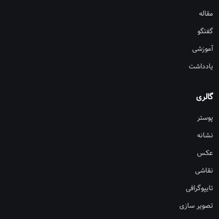
مقاله
گفتگو
آموزشی
یادداشت
گالری
پوستر
نشانه
عکس
نقاشی
تایپوگرافی
تصویر سازی