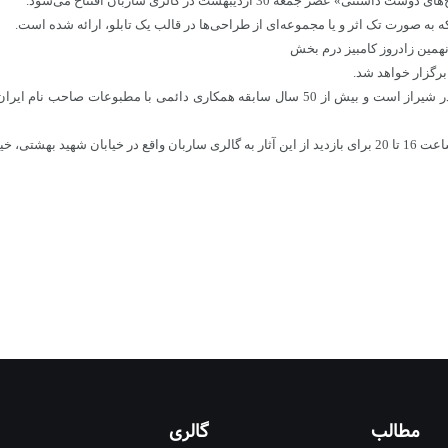
30 اردیبهشت در گالری ساربان افتتاح می‌شود.
همین زادروز کامبیز درم بخش
کامبیز درمبخش (طراح، کاریکاتوریست و گرافیست) متولد 8 خرداد 1321 در شیراز است و بیش از 50 
 8 مراجعه کنند.
مطالب
گالری