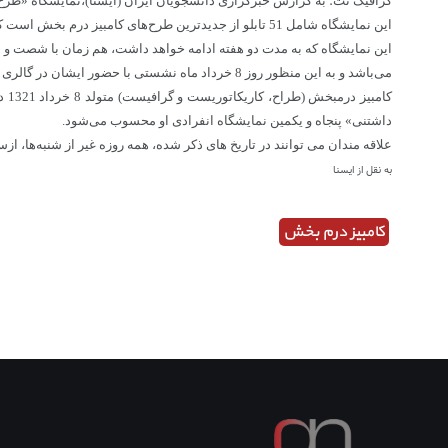
گرافیک نت؛ به گزارش خبرگزاری دانشجویان ایران (ایسنا)،نمایشگاه «طرح‌های دوست داشتنی» عصر جمعه 
این نمایشگاه شامل 51 تابلو از جدیدترین طرح‌های کامبیز درم بخش است که به صورت تک اثر و یا مجموعه‌ای از طراحی‌ها در قالب یک تابلو، ارائه شده است.
این نمایشگاه که به مدت دو هفته ادامه خواهد داشت، هم زمان با شصت و ن
می‌باشد و به این منظور روز 8 خرداد ماه نشستی با حضور ایشان در گالری برگزار خواهد شد.
داشتنی» پنجاه و یکمین نمایشگاه انفرادی او محسوب می‌شود.
علاقه مندان می توانند در تاریخ های ذکر شده، همه روزه غیر از شنبه‌ها، ازساعت 16 تا 20 برای بازدید از این آثار به گالری ساربان واقع در خیابان شهید بهشتی، خیابان صابونچی (مهناز)، کوچه مهماندوست، پلاک
به نقل از ایسنا
کامبیز درم بخش