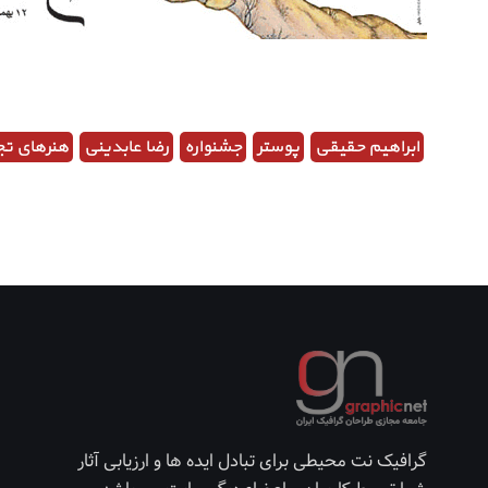
ابراهیم حقیقی
پوستر
جشنواره
رضا عابدینی
هنرهای ت
گرافیک نت محیطی برای تبادل ایده ها و ارزیابی آثار