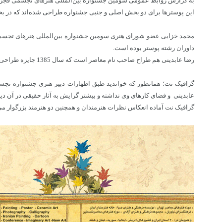
به گزارش روابط عمومی سومین جشنواره بین‌المللی هنرهای تجسمی فجر، امیر عبدالحسینی دبیر هنری این جش
این پوسترها برای دو بخش اصلی و جنبی جشنواره طراحی شده‌اند که در بخ
محمد خزایی عضو شورای هنری سومین جشنواره بین‌المللی هنرهای تجسمی
داوران رشته پوستر بوده است.
رضا عابدینی هم طراح صاحب نام معاصر است که سال 1385 جایزه طراحی پرنس کلاوس هلند را دریافت کرد. این هنرمند در حال حاضر در کشور هلند اقامت دارد.
گرافیک نت؛ همانطور که خواندید طبق اظهارات دبیر هنری جشنواره تجسم
عابدینی و فضای کارهای وی نداشته و بیشتر گرایش به آثار حقیقی در آن دیده
گرافیک نت آماده انعکاس نظرات هنرمندان و همچنین دو هنرمند بزرگوار می