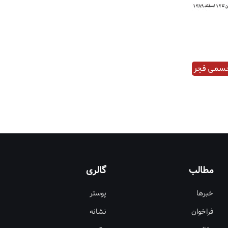
جسمی فجر
مطالب
گالری
خبرها
پوستر
فراخوان
نشانه