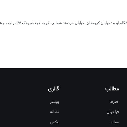
 شمالی، کوچه هجدهم پلاک 26 مراجعه و همچنین با شماره تلفنهای 88823625-88303759-88823387 تماس بگیرند.
مطالب
گالری
خبرها
پوستر
فراخوان
نشانه
مقاله
عکس