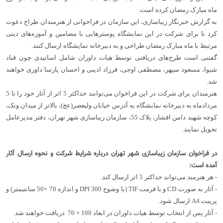
ماه مبارک رمضان کرده است.
به گزارش خبرنگار زیباسازی، این سازمان در فراخوانی از هنرمندان طراح دعوت
کرد تا برای شرکت در این نمایشگاه پوسترهایی با مضامین و آموزه‌های دینی
مرتبط با ماه مبارک رمضان طراحی و به دبیرخانه نمایشگاه ارسال کنند.
گفتنی است طرح‌های دریافتی توسط هیات داوران شامل اساتیدی چون قباد
شیوا، مسعود سپهر، مصطفی اوجی، فرزاد ادیبی و احسان پارسا داوری خواهند
شد.
هنرمندان برای شرکت در این فراخوان می‌توانند حداکثر 5 اثر از آثار خود را تا 5
مردادماه به دبیرخانه نمایشگاه به آدرس خیابان ولیعصر(عج)، بالاتر از میدان ونک،
کوچه شهید دامن افشار، پلاک 55، سازمان زیباسازی شهر تهران، دفتر مدیرعامل
تحویل نمایند.
در فراخوان سازمان زیباسازی شهر تهران درباره شرایط شرکت و نحوه ارسال آثار
آمده است:
- هر هنرمند می‌تواند حداکثر 5 اثر ارسال کند.
- آثار به صورت CD و با فرمت TIF (با وضوح DPI 300 و اندازه 70 ×50 سانتیمتر) و
پرینت A4 ارسال شود.
- آثار پس از انتخاب توسط هیات داوران در ابعاد 100 × 70 دریافت خواهند شد.