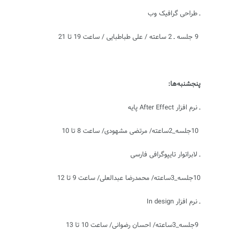
ـ طراحی گرافیک وب
9 جلسه ـ 2 ساعته / علی طباطبایی / ساعت 19 تا 21
پنج‏شنبه‌‏‌ها:
ـ نرم افزار
After Effect
پایه
10جلسه_2‏ساعته/ مرتضی مشهودی/ ساعت 8 تا ‏10
ـ لابراتوار تایپوگرافی فارسی
10جلسه_3‏ساعته/ محمدرضا عبدالعلی/ ساعت 9 تا 12
ـ نرم افزار
In design
9جلسه_‏3ساعته/ احسان رضوانی/ ساعت 10 تا 13