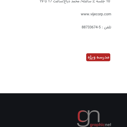
10 جلسه ـ2 ساعته/ محمد دباغ/ساعت 17 تا 19
www.vijecorp.com
تلفن : 5-88733674
مدرسه ویژه