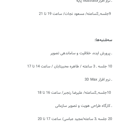
ـ نرم افزار
Illustrator
پایه
9‏جلسه_2‏ساعته/ مسعود نجات/ ساعت 19 تا 21
سه‌‏شنبه‏‌‌ها:
ـ پرورش ایده، خلاقیت و ساماندهی تصویر
10 جلسه ـ 3 ساعته / طاهره محبی‏تابان / ساعت 14 تا 17
ـ نرم افزار
3D Max
10جلسه_‏2‏ساعته/ علیرضا رنجبر/ ساعت 16 تا 18
ـ کارگاه طراحی هویت و تصویر سازمانی
20 جلسه ـ3 ساعته/مجید عباسی/ ساعت 17 تا 20