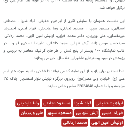
تنهایی روز
دوشنبه، پنجم
دی
ماه
ساعت
۱۶
الی
۱۸
در
موزه
هنر
امام
علی
(
ع
)
برگزار
خواهد
شد
.
این
نشست
همزمان
با
نمایش
آثاری
از
ابراهیم
حقیقی،
قباد
شیوا
، مصطفی
اسدالهی،
مسعود
سپهر
،
مسعود
نجابتی،
رضا
عابدینی،
فرزاد
ادیبی،
احمدرضا
میرمقتدایی،
علی
وزیریان، دکتر
محمد
خزایی، اونیش
امین
الهی،
محمد
اردلانی،
سیدحسن
موسی
زاده،
آرش
تنهایی،
مجید
کاشانی،
علیرضا
عسکری
فر
و
در
…
قالب
نمایشگاه
۱۰۰
پوستر
از
پنج
نسل
از
طراحان
گرافیک
معاصر
به
بررسی
و
پژوهش
در
مورد
پوسترهای
عاشورایی
۵۰
سال
اخیر
می
پردازند
.
علاقه مندان
برای
بازدید
از
این
نمایشگاه
می
توانند
تا
۱۵
دی
ماه
به
موزه هنر امام
علی (ع)، خیابان
ولی
عصر
(
عج)
روبروی
بزرگراه
نیایش
بلوار
اسفندیار
پلاک
۳۵
مراجعه و یا با شماره 22024848 تماس حاص
نمایند.
ابراهیم حقیقی
قباد شیوا
مسعود نجابتی
رضا عابدینی
فرزاد ادیبی
آرش تنهایی
مسعود سپهر
علی وزیریان
اونیش امین الهی
محمد اردلانی