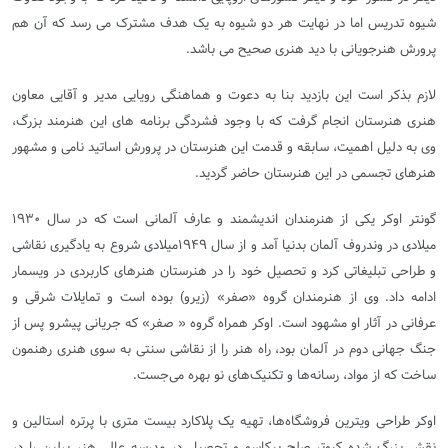
شیوه تدریس اما در نهایت هر دو شیوه به یک هدف مشترک می رسد که آن هم
پرورش هنرجویانی با دید هنری صحیح می باشد.
لازم بذکر است این بازدید بنا به دعوت و هماهنگی رویایی مدیر و آقایی معاون
هنری هنرستان انجام گرفت که با وجود فشردگی برنامه های این هنرمند بزرگ،
وی به دلیل اهمیت، سابقه و قدمت این هنرستان در پرورش اساتید نامی و مشهور
هنرهای تجسمی در این هنرستان حاضر گردید.
گونتر اوکر یکی از هنرمندان اندیشمند و عارف آلمانی است که در سال ۱۹۳۰
میلادی در وندروف آلمان بدنیا آمد و از سال ۱۹۴۹میلادی شروع به یادگیری نقاشی
و طراحی تبلیغاتی کرد و تحصیل خود را در هنرستان هنرهای کاربردی در ویسمار
ادامه داد
.
وی از هنرمندان گروه «صفر» (زیرو) بوده است و تمایلات شرقی و
عرفانی در آثار او مشهود است. اوکر همراه گروه « صفر» که جریانی پیشرو پس از
جنگ ‌جهانی دوم در آلمان بود، راه هنر را از نقاشی سنتی به سوی هنری رهنمون
ساخت که از مواد، رسانه‌ها و تکنیک‌های نو بهره می‌جست
.
اوکر طراحی ویترین فروشگاه‌ها، تهیه یک پلاکارد بیست متری با پرتره استالین و
نقش بزرگ شده کبوتر صلح پیکاسو و تحصیل در مدرسه عالی هنر برلین را در