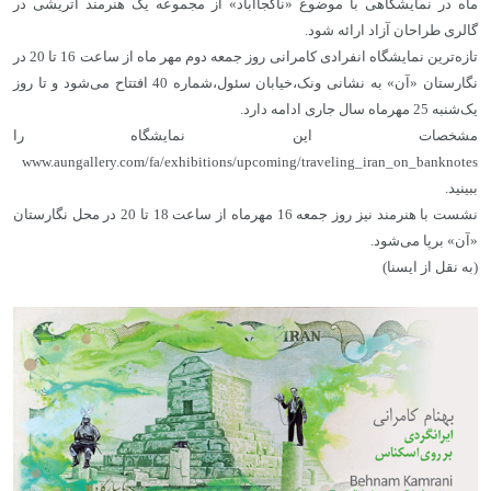
ماه در نمایشگاهی با موضوع «ناکجاآباد» از مجموعه یک هنرمند اتریشی در
گالری طراحان آزاد ارائه شود.
تازه‌ترین نمایشگاه انفرادی کامرانی روز جمعه دوم مهر ماه از ساعت 16 تا 20 در
نگارستان «آن» به نشانی ونک،خیابان سئول،شماره 40 افتتاح می‌شود و تا روز
یک‌شنبه 25 مهرماه سال جاری ادامه دارد.
مشخصات این نمایشگاه را
www.aungallery.com/fa/exhibitions/upcoming/traveling_iran_on_banknotes
ببینید.
نشست با هنرمند نیز روز جمعه 16 مهرماه از ساعت 18 تا 20 در محل نگارستان
«آن» برپا می‌شود.
(به نقل از ایسنا)