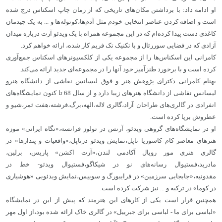
او ادامه داد: با برداشتن مکان‌های تاریخی که از زمان چاپ اسکناس درج شده
است و اضافه کردن عناصر انتخابی خودم مثل آدم‌ها،کوتوله‌ها و ... به یک چیدمان
کاغذی دست پیدا کرده‌ام که در این مجموعه همراه با یک ویدئو آرت درباره میدان
آزادی که در فضایی سوررئال و با تکنیک تک فریم کار شده، ارائه خواهم کرد.
کامرانی این اسکناس‌ها را از مجموعه یکی از کلکسیونرهای اسکناس جمع‌آوری
کرده است و با برخورد طنزآمیز خود آنها را در مجموعه‌ای جدید ارائه می‌کند.
بهنام کامرانی دکترای پژوهش هنر و فوق لیسانس نقاشی از دانشگاه هنرو
لیسانس نقاشی از دانشگاه هنرهای زیبا دارد و از سال 68 تا کنون نمایشگاه‌های
انفرادی در گالری‌های طراحان آزاد،گالری لاله،الهه،برگ،فرشته،هفت ثمر،شیو و
عطروش برپا کرده است.
او در نمایشگاه‌های گروهی ویدئو، آرنس در تولوز فرانسه،«نگاه ایرانی» موزه
هنرهای معاصر کام کاسوریا ناپل،نمایش ویدئو درناپل،«واقعیات و پندارها» در
گالری هنری مور رویال آکادمی لندن،«آرت اکشن» پاریس، برلین،
مادرید،فستیوال رسانه‌های نو در شیکاگو،فستیوال ویدئو- خط در
مقدونیه،«جابجایی سرزمین» در فرایبورگ و سوییس،نمایش ویدئویی «هوشیاری
در کوما» در ترکیه و ... نیز شرکت کرده است.
همچنین قرار است یکی از کارهای این هنرمند که پیش از این در نمایشگاه
«لباسی برای ما - لباسی برای جبرییل» در گالری خاک ارائه شده بود،از اول مهر