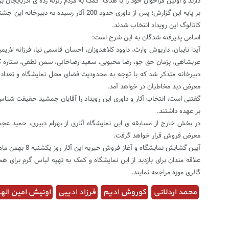
دارند و اولین فراخوان خود را با هدف کمک به مردم زلزله زده ی آذربایجان برگ
کاتالوگ این رویداد انتخاب شدند.
اسامی پذیرفته شدگان به این شرح است:
آیدا نایبان، داریوش وارث، داوود کلاهدوزان، احسان قاسمی نیا، فرزانه لار
عربشاهی، پژمان حق جو، رضا محبوبی، سعید رضاخانی، سمن لطفی، ستاره کاو
دبیرخانه متذکر شد که با توجه به محدودیت فضای محل نمایشگاه و تعداد بالا
معرض دید مخاطبان در خواهد آمد.
گفتنی است، انتخاب آثار و داوری این رویداد را آقایان جمشید حقیقت شناس،
بر عهده داشتند.
در بخش خارج از مسابقه ی این نمایشگاه آثاری از بهرام دبیری، حمید عج
معرض فروش قرار خواهد گرفت.
آیین گشایش نمایشگاه و آغاز فروش خیریه این آثار روز یکشنبه 8 بهمن ماه در کافه گالری موزه برگزار خواهد شد.
گالری موزه مراجعه نمایند.
محمد اردلانی
کوروش ادیم
فرزاد ادیبی
اونیش امین اله