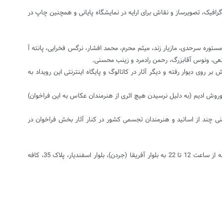
200 آثار رسیده به دبیرخانه این جشنواره که با موضوع «عشق از نگاه هنر ایرانی» برگزار می‌شود، 51 اثر از 29 هنرمند طراح گرافیک، تصویرساز و نقاش برای ارایه در نمایشگاه پایانی و همچنین چاپ در
 مستوره سرحدی، مازیار زند، میثم محرم، محمد افشار، نرگس فخرایی، پانته آ
عی، ونوس آقابزرگ، رحمن رادمرد و زینب محسنی.
روی دیوار رفته و دیگر آثار در کاتالوگ و پایگاه اینترنتی این رویداد به
وش ادیم (به دلیل نرسیدن هیچ اثری از هنرمندان عکاس به این فراخوان)
ی چند از اساتید و هنرمندان تجسمی کشور در کنار آثار بخش فراخوان در
علاقه مندان برای بازدید از این نمایشگاه و کمک به تهیه لباس گرم برای هموطنان زلزله زده ی آذربایجان می توانند تا 30 بهمن ماه همه روزه به جز روز های شنبه از ساعت 12 تا 22 به بلوار آفریقا (جردن)، بلوار اسفندیار، پلاک 35، کافه