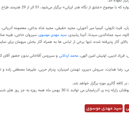
زار نموده اند.
بر پایه این گزارش؛ پس از داوری حدود 
یمیان، قیث ثابوتی، کیمیا میر آخورلی، مجید حقیقی، مجید شاه بداغی، معصومه آدریانی،
ه، سید عمادالدین سیدنا، آنیتا رشیدی،
سید مهدی موسوی
، سیروان حاجی، طیبه صان
ی آثار پذیرفته شده، تنها برخی از لباس ها به همراه آثار بخش میهمان برای نمایش بر 
 فرزاد ادیبی، اونیش امین الهی،
محمد اردلانی
و سیروس آقاخانی بدون حضور آقای کور
می، رضا هدایت، سروش دبیری، تهمتن امینیان، پدرام حربی، علیرضا مصطفی زاده و تن
ی
سید مهدی موسوی