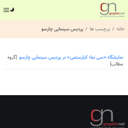
خانه
برچسب ها
پردیس سینمایی چارسو
نمایشگاه «سی نما؛ کیارستمی» در پردیس سینمایی چارسو
[گروه
مطالب]