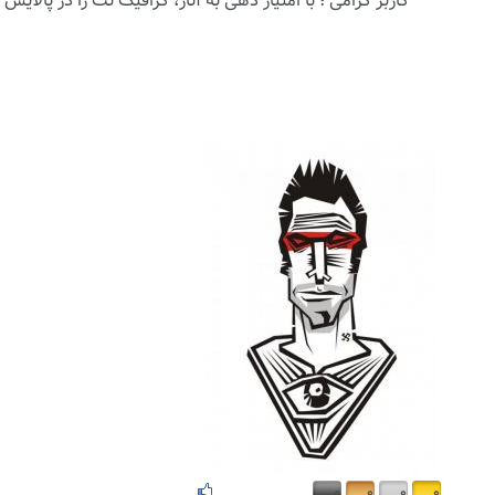
کاربر گرامی ؛ با
امتیاز دهی
به آثار، گرافیک نت را در پالایش آث
۰
۰
۰
۰