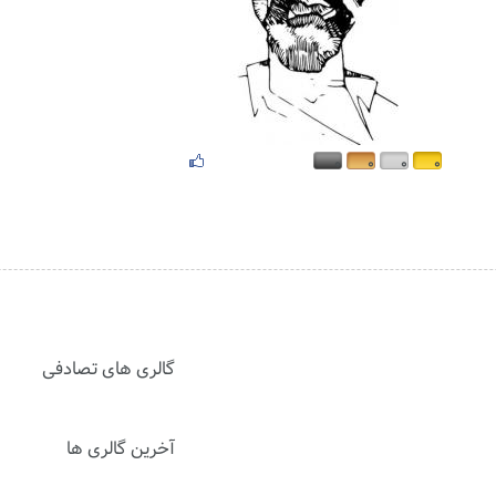
۰
۰
۰
۰
گالری های تصادفی
آخرین گالری ها