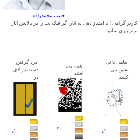
حبیب محمدزاده
کاربر گرامی ؛ با
امتیاز دهی
به آثار، گرافیک نت را در پالایش آثار
برتر یاری نمائید.
ماهی با نی
درد گرفتن
همه می
نفس می
دست در لای
افتند
کشد
در
۰
۰
۰
۰
۰
۰
۰
۰
۰
۰