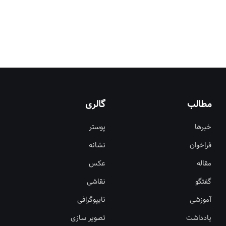
مطالب
گالری
خبرها
پوستر
فراخوان
نشانه
مقاله
عکس
گفتگو
نقاشی
آموزشی
تایپوگرافی
یادداشت
تصویر سازی