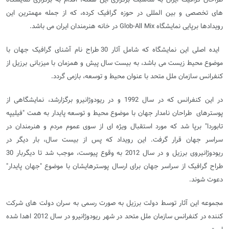
های تخصصی و بین المللی در حوزه گرافیک کرده، که از جمله مهمترین این
رویدادها برپایی نمایشگاه
Glob-All Mix
در خانه هنرمندان ایران می باشد.
ایده اصلی این نمایشگاه که شامل آثار 30 طراح نام آشنای گرافیک جهان با
موضوع محیط زیست می باشد، به بیست سال پیش و همزمان با میزبانی برزیل از
کنفرانس سازمان ملل متحد با عنوان محیط و توسعه، بازمی گردد.
در این کنفرانس که در سال 1992 و در ریودوژانیرو برگزارشد، نمایشگاهی از
پوسترهای طراحان نامدار جهان با موضوع محیط و توسعه پایدار به همت "فیلیپه
تابوردا" برپا شد که مورد استقبال ویژه ای از سوی عموم مردم و هنرمندان در
سراسر جهان قرار گرفت. این رویداد که پس از بیست سال، بار دیگر در
ریودوژانیروی برزیل و در سال 2012 به وقوع پیوست، موجب شد تا دیگربار 30
طراح گرافیک از سراسر جهان برای ارسال پوسترهایشان با موضوع "جهان پایدار"
دعوت شوند.
مجموعه این آثار توسط دولت برزیل به صورت رسمی به سران دولت های شرکت
کننده در کنفرانس سازمان ملل متحد در شهر ریودوژانیرو در سال 2012 اهدا شده