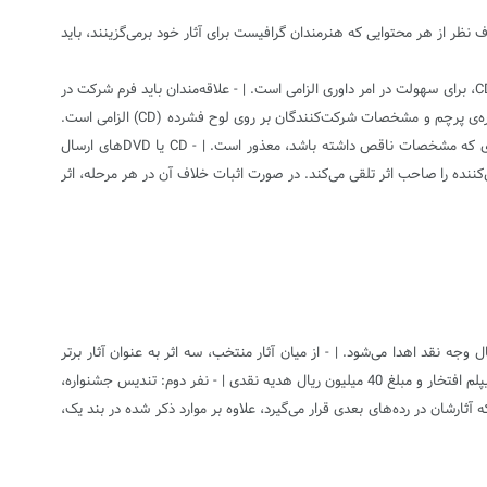
می‌شوند، باید به صورت اسکن شده و در قالب CD یا DVD به دبیرخانه ارسال شوند. | - صرف نظر از هر محتوایی که هنرمندان گرافیست برای آثار خود برمی‌گزینند، باید
- آثار باید در ابعاد ۷۰×۱۰۰ سانتی متر و در فرمت Tif یا Pdf و با وضوح 300 DPI و در فضای CMYK اجرا شود. | - ارسال پرینت با کیفیت آثار در قطع A4 به همراه CD، برای سهولت در امر داوری الزامی است. | - علاقه‌مندان باید فرم شرکت در
جشنواره را از سایت جشنواره دریافت، پرینت و کامل کرده و به همراه آثار به دبیرخانه ارسال کنند و یا به صورت حضوری تحویل دهند. | - درج نام نخستین جشنواره‌ی پرچم و مشخصات شرکت‌کنندگان بر روی لوح فشرده (CD) الزامی است.
علاوه‌بر آن طراح باید برچسب مشخصات را از سایت جشنواره دریافت و پس از تکمیل، بر پشت هر یک از فرم‌ها الصاق کند.| - دبیرخانه‌ی جشنواره از پذیرش آثاری که مشخصات ناقص داشته باشد، معذور است. | - CD یا DVDهای ارسال
ننده را صاحب اثر تلقی می‌کند. در صورت اثبات خلاف آن در هر مرحله، اثر
 توسط هیأت انتخاب برای شرکت در نمایشگاه معرفی می‌شود، یک جلد کتاب جشنواره، لوح شرکت در جشنواره و مبلغ 2 میلیون ریال وجه نقد اهدا می‌شود. | - از میان آثار منتخب، سه اثر به عنوان آثار بر‌تر
جشنواره در بخش طراحی پوستر معرفی و به صاحبان آثار علاوه بر موارد ذکر شده در بند اول، هدایایی به شرح زیر اهدا خواهد شد: | - نفر اول: تندیس جشنواره، دیپلم افتخار و مبلغ 40 میلیون ریال هدیه نقدی | - نفر دوم: تندیس جشنواره،
ن ریال هدیه نقدی | - با رأی هیأت داوران به پنج نفر که آثارشان در رده‌های بعدی قرار می‌گیرد، علاوه بر موارد ذکر شده در بند یک،