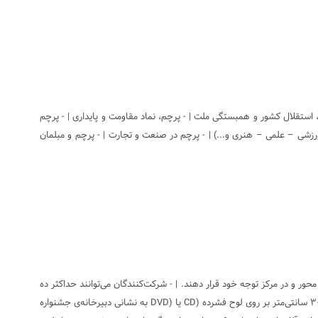
ی، استقلال کشور و همبستگی ملت | - پرچم، نماد مقاومت و پایداری | - پرچم
ورزشی – علمی – هنری و...) | - پرچم در صنعت و تجارت | - پرچم و مبلمان
حور و در مرکز توجه خود قرار دهند. | - شرکت‌کنندگان می‌توانند حداکثر ده
عکس را به صورت تک عکس به دبیرخانه جشنواره ارسال کنند. | - آثار می‌بایستی به صورت فایل دیجیتال، در فرمت JPG و با وضوح 300 DPIو با حداقل ابعاد ۴۰×۳۰ سانتی‌متر بر روی لوح فشرده (CD یا (DVD به نشانی دبیرخانه‌ی جشنواره