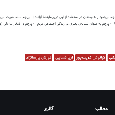
د می‌شود و هنرمندان در استفاده از این درون‌مایه‌ها آزادند.| - پرچم، نماد هویت مل
 | - پرچم به عنوان نشانه‌ی بصری در زندگی اجتماعی مردم | - پرچم و افتخارات ملی (
یقی
کیانوش غریب‌پور
آریا کسایی
کورش پارسا‌نژاد
مطالب
گالری