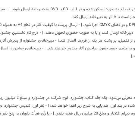
- تکنیک اجرای آثار آزاد است. بدیهی است آثاری که به صورت دستی اجرا 
انه ارسال کند.
 به منظور حفظ حقوق صاحبان آثار معدوم خواهند شد. | - دبیرخانه‌ی جشنواره، ارسال‌ک
.|
- به همه‌ی کسانی که آثارشان
دیپلم افتخار و مبلغ 30 میلیون ریال هدیه نقدی | - نفر سوم: تندیس جشنواره، دیپلم افتخار و مبلغ 20 میلیو