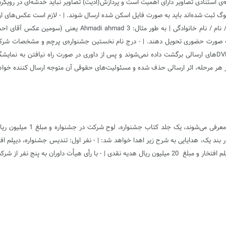
استنادی تصاویر دارای اهمیت است و پردازش(ادیت) تصاویر نباید خدشه‌ای در رویکرد این
الوگ ثبت شده‌اند باید به صورت فایل اسکن شده ارسال شوند. | - لازم است عکس‌های ارسا
حروف و اعداد انگلیسی استفاده و به روش زیر عمل کنید: | شماره 
پذیرش آثاری که مشخصات ناقص داشته باشد، معذور است. | - CD و یا DVDهای ارسالی برگشت داده نمی‌شوند و پس از داو
در هر مرحله، اثر ارسالی حذف شده و مسئولیت‌های حقوقی آن متوجه ارسال کننده خواهد
- به همه‌ی کسانی که آثارشان 
افتخار و مبلغ 30 میلیون ریال هدیه نقدی | - نفر سوم: تندیس جشنواره، دیپلم افتخار و مبلغ 20 میلیون ریال هدی