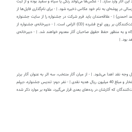
 آثار وارد سازد. | - عکس‌ها می‌تواند رنگی یا سیاه و سفید بوده و از ثبت
لی در پوشه‌ای به نام خود عکاس ذخیره شود. | - برای نام‌گذاری فایل‌ها از
عکس / نام / نام خانوادگی | به طور مثال: Ahmadi ahmad 3 یعنی (سومین عکس آقای احمد احمدی) | - علاقه‌مندان باید فرم شرکت در جشنواره را از سایت جشنواره
دریافت، پرینت و کامل کرده و به همراه آثار به دبیرخانه ارسال کنند و یا به صورت حضوری تحویل دهند. | - درج نام نخستین جشنواره‌ی پرچم و مشخصات شرکت‌کنندگان بر روی لوح فشرده (CD) الزامی است. | - دبیرخانه‌ی جشنواره از
ری در صورت راه نیافتن به نمایشگاه و به منظور حفظ حقوق صاحبان آثار معدوم خواهند شد. | - دبیرخانه‌ی
 بود. |
توسط گروه داوران برای شرکت در نمایشگاه معرفی می‌شوند، یک جلد کتاب جشنواره، لوح شرکت در جشنواره و مبلغ 1 میلیون ریال وجه نقد اهدا می‌شود. | - از میان آثار منتخب، سه اثر به عنوان آثار بر‌تر
جشنواره در بخش عکس معرفی و به صاحبان آثار، علاوه بر موارد ذکر شده در بند یک، هدایایی به شرح زیر اهدا خواهد شد: | - نفر اول: تندیس جشنواره، دیپلم افتخار و مبلغ 40 میلیون ریال هدیه نقدی | - نفر دوم: تندیس جشنواره، دیپلم
ه نقدی | - با رأی هیأت داوران به پنج نفر از شرکت‌کنندگان که آثارشان در رده‌های بعدی قرار می‌گیرد، علاوه بر موارد ذکر شده