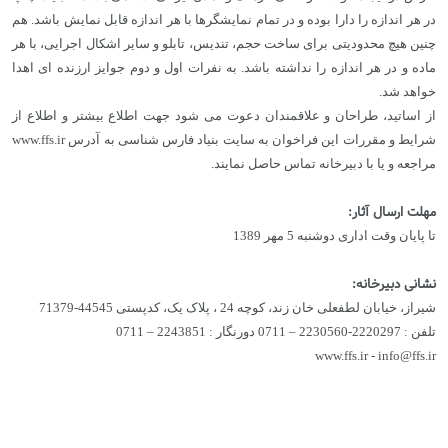
در هر اندازه را دارا بوده و در تمام نمایشگرها با هر اندازه قابل نمایش باشد. هم
چنین هیچ محدودیتی برای ساخت حجم، تندیس، تابلو و سایر اشکال اجرایی، با هر
ماده و در هر اندازه را نداشته باشد. به نفرات اول و دوم جوایز ارزنده ای اهدا
خواهد شد.
از اساتید، طراحان و علاقمندان دعوت می شود جهت اطلاع بیشتر و اطلاع از
شرایط و مقررات این فراخوان به سایت بنیاد فارس شناسی به آدرس www.ffs.ir
مراجعه و یا با دبیرخانه تماس حاصل نمایند.
مهلت ارسال آثار:
تا پایان وقت اداری دوشنبه 5 مهر 1389
نشانی دبیرخانه‌:
شیراز، خیابان لطفعلی خان زند، کوچه 24 ، پلاک یک، کدپستی 44545-71379
تلفن : 2220297-2230560 – 0711 دورنگار : 2243851 – 0711
www.ffs.ir - info@ffs.ir