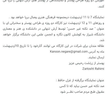
آموزشی دو روزه طراحی پوستر و نمایشگاهی از پوستر های آرش تنهایی را برپا می
کنند.
نمایشگاه 7 تا 11 اردیبهشت درمجموعه فرهنگی هنری وصال برپا خواهد بود .
و روزهای 11 و 12 اردیبهشت نیز کارگاه دو روزه ی طراحی پوستر و سخنرانی ای با
عنوان " صد نکته غیر حسن" توسط آرش تنهایی در دانشکده ی هنر و معماری
دانشگاه شیراز به کوشش کانون نگاره و انجمن علمی این دانشگاه برگزار خواهد
شد.
علاقه مندان برای شرکت در این کارگاه می توانند آثارخود را تا تاریخ 10اردیبهشت
ماه به آدرس Kanoon.negare@gmail.com
ارسال نمایند.
پوستر از زرتشت رحیمی عزیز
Zartosht Rahimi
عنوان نمایشگاه برگرفته از غزل حافظ :
صد نکته غیر حسن بباید که تا کسی
مقبول طبع مردم صاحب نظـــــر شود