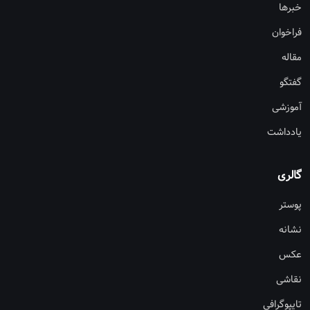
خبرها
فراخوان
مقاله
گفتگو
آموزشی
یادداشت
گالری
پوستر
نشانه
عکس
نقاشی
تایپوگرافی