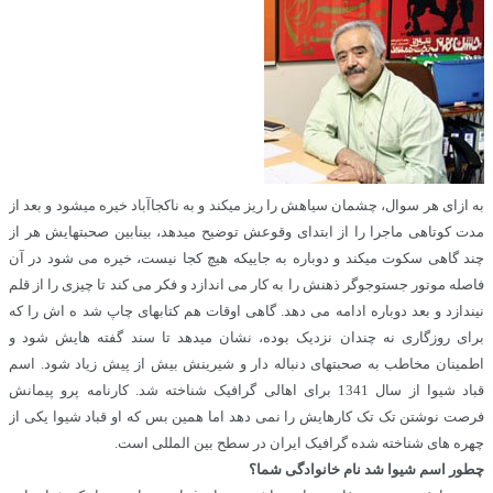
به ازای هر سوال، چشمان سیاهش را ریز میکند و به ناکجاآباد خیره میشود و بعد از
مدت کوتاهی ماجرا را از ابتدای وقوعش توضیح میدهد، بینابین صحبتهایش هر از
چند گاهی سکوت میکند و دوباره به جاییکه هیچ کجا نیست، خیره می شود در آن
فاصله موتور جستوجوگر ذهنش را به کار می اندازد و فکر می کند تا چیزی را از قلم
نیندازد و بعد دوباره ادامه می دهد. گاهی اوقات هم کتابهای چاپ شد ه اش را که
برای روزگاری نه چندان نزدیک بوده، نشان میدهد تا سند گفته هایش شود و
اطمینان مخاطب به صحبتهای دنباله دار و شیرینش بیش از پیش زیاد شود. اسم
قباد شیوا از سال 1341 برای اهالی گرافیک شناخته شد. کارنامه پرو پیمانش
فرصت نوشتن تک تک کارهایش را نمی دهد اما همین بس که او قباد شیوا یکی از
چهره های شناخته شده گرافیک ایران در سطح بین المللی است.
چطور اسم شیوا شد نام خانوادگی شما؟