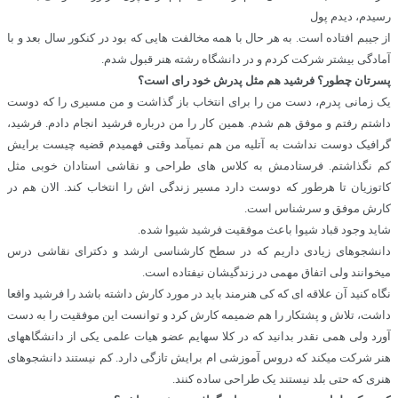
رسیدم، دیدم پول
از جیبم افتاده است. به هر حال با همه مخالفت هایی که بود در کنکور سال بعد و با
آمادگی بیشتر شرکت کردم و در دانشگاه رشته هنر قبول شدم.
پسرتان چطور؟ فرشید هم مثل پدرش خود رای است؟
یک زمانی پدرم، دست من را برای انتخاب باز گذاشت و من مسیری را که دوست
داشتم رفتم و موفق هم شدم. همین کار را من درباره فرشید انجام دادم. فرشید،
گرافیک دوست نداشت به آتلیه من هم نمیآمد وقتی فهمیدم قضیه چیست برایش
کم نگذاشتم. فرستادمش به کلاس های طراحی و نقاشی استادان خوبی مثل
کاتوزیان تا هرطور که دوست دارد مسیر زندگی اش را انتخاب کند. الان هم در
کارش موفق و سرشناس است.
شاید وجود قباد شیوا باعث موفقیت فرشید شیوا شده.
دانشجوهای زیادی داریم که در سطح کارشناسی ارشد و دکترای نقاشی درس
میخوانند ولی اتفاق مهمی در زندگیشان نیفتاده است.
نگاه کنید آن علاقه ای که کی هنرمند باید در مورد کارش داشته باشد را فرشید واقعا
داشت، تلاش و پشتکار را هم ضمیمه کارش کرد و توانست این موفقیت را به دست
آورد ولی همی نقدر بدانید که در کلا سهایم عضو هیات علمی یکی از دانشگاههای
هنر شرکت میکند که دروس آموزشی ام برایش تازگی دارد. کم نیستند دانشجوهای
هنری که حتی بلد نیستند یک طراحی ساده کنند.