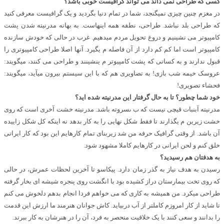
کسی که طراحی نمی داند می تواند گرافیست خوبی باشد؟
در مغزم چنین چیزی نمیگنجد، شما در تمام دنیا بگردید و یک گرافیست معرفی کنید
که طراحی بلد نباشد. طراحی، نطفه همه اینهاست. به بهانه مدرنیته شدن پشت
کامپیوتر می نشینیم و دروغ تحویل مردم میدهیم. غرب در حالی که خودش سازنده
کامپیوتر است اما کم کم دارد از آن فاصله م یگیرد. آنها اصلا طراحی کامپیوتری را
قبول ندارند و به کسانی که پشت کامپیوتر م ینشینند و طراحی می کنند، میگویند:
عروسک خیمه شب بازی! به تصاویری هم که با این سیستم بیرون میآید، میگویند:
فحشاء تصویری!
خود شما چطور؟ تا به حال گرفتار این مدرنیته شده اید؟
مدرنیته آبنبات قیچى نیست که ب ىسروته باشد. مدرنیته خشت آخرى است که روى
خشت زیرین م یگذارند تا فقط شکل نهایی را به کار بدهد نه اینکه کل شکل زاییده
آن باشد. از وقتی گرافیک حرفه من شد زیربنای تمام کارهایم این بود که کار ایرانی
خلق کنم و لحن ایرانی در کارهایم کاملا مشهود شود.
به هدفتان هم رسیدید؟
رسیدن به هدف نیاز به گذر زمان دارد. پیکاسو تا آخرین لحظات عمرش، در حالی
که روى تخت بیمارستان دراز کشیده بود با انگشت روى پنجره شیشه اى بخار گرفته
طراحى میکرد. من همیشه به کارى که می خواهم فردا انجام بدهم دلخوش می کنم
تا شاید از کار امروزم کاملتر از آب دربیاید. کاش جوانان هنرمند ما ارزش این قدمت
را بدانند و سعی کنند با یک خلاقیت منحصر به فرد، آن را در هنرشان به کار ببرند.