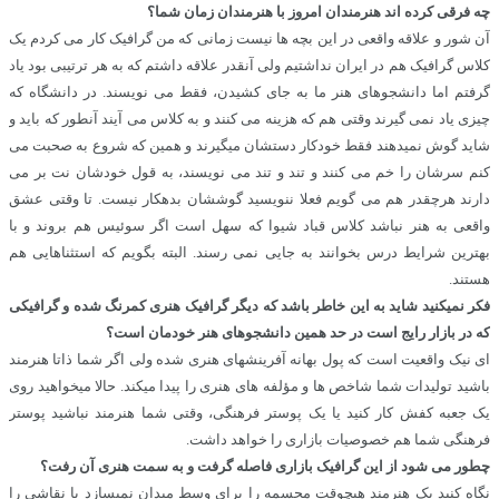
چه فرقی کرده اند هنرمندان امروز با هنرمندان زمان شما؟
آن شور و علاقه واقعی در این بچه ها نیست زمانی که من گرافیک کار می کردم یک
کلاس گرافیک هم در ایران نداشتیم ولی آنقدر علاقه داشتم که به هر ترتیبی بود یاد
گرفتم اما دانشجوهای هنر ما به جای کشیدن، فقط می نویسند. در دانشگاه که
چیزی یاد نمی گیرند وقتی هم که هزینه می کنند و به کلاس می آیند آنطور که باید و
شاید گوش نمیدهند فقط خودکار دستشان میگیرند و همین که شروع به صحبت می
کنم سرشان را خم می کنند و تند و تند می نویسند، به قول خودشان نت بر می
دارند هرچقدر هم می گویم فعلا ننویسید گوششان بدهکار نیست. تا وقتی عشق
واقعی به هنر نباشد کلاس قباد شیوا که سهل است اگر سوئیس هم بروند و با
بهترین شرایط درس بخوانند به جایی نمی رسند. البته بگویم که استثناهایی هم
هستند.
فکر نمیکنید شاید به این خاطر باشد که دیگر گرافیک هنری کمرنگ شده و گرافیکی
که در بازار رایج است در حد همین دانشجوهای هنر خودمان است؟
ای نیک واقعیت است که پول بهانه آفرینشهای هنری شده ولی اگر شما ذاتا هنرمند
باشید تولیدات شما شاخص ها و مؤلفه های هنری را پیدا میکند. حالا میخواهید روی
یک جعبه کفش کار کنید یا یک پوستر فرهنگی، وقتی شما هنرمند نباشید پوستر
فرهنگی شما هم خصوصیات بازاری را خواهد داشت.
چطور می شود از این گرافیک بازاری فاصله گرفت و به سمت هنری آن رفت؟
نگاه کنید یک هنرمند هیچوقت مجسمه را برای وسط میدان نمیسازد یا نقاشی را