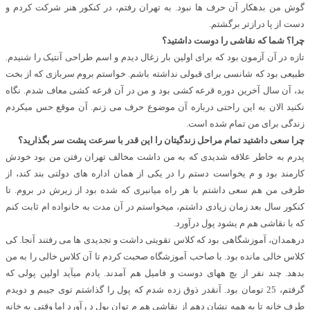
گوش من بدهکار آن حرف ها نبود. به تهران رفتم، در کنکور هنر شرکت کردم و
دست از پا درازتر برگشتم.
چرا؟ شما که نقاشی را دوست داشتید؟
تازه در آن آزمون بود که برای اولین بار زغال دیدم و اسم طراحی آنتیک را شنیدم.
طبیعی بود که شانسی برای قبولی نداشته باشم. خواستم بروم سربازی که از بخت
بد، آن سال آخرین دوره قرعه کشی بود و من در آن قرعه کشی معاف شدم. نگاه
نکنید الان به این راحتی درباره آن موضوع حرف می زنم. آن موقع حس میکردم
زندگی برای من تمام شده است.
چرا سعی داشتید تمام مراحل زندگیتان را این قدر با سرعت پشت سر بگذارید؟
پدرم به خاطر علاقه شدیدی که به من داشت مخالف تهران رفتن من بود خودش
کارمند بود و م یخواست دستم را در یکی از همان اداره های دولتی بند کند، از
طرفی من هم سعی داشتم با هر راه میانبری که شده بود از زیرش در بروم. تا
کنکور سال بعد زمان زیادی داشتم، میخواستم در آن مدت به خانواده ام ثابت کنم
که با نقاشی هم م یشود پول درآورد.
درهمدان، آموزشگاهی بود که کلاس تقویتی داشت و تجدیدی ها می رفتند آنجا. کی
کلاس خالی مانده بود. با صاحب آموزشگاه صحبت کردم تا آن کلاس خالی را به من
بدهد. چند نفر از بچ ههای دوست و فامیل هم آمدند. یادم میآید اولین پولی که
گرفتم، 25 تومان بود. آنقدر ذوق زده شدم که پول را گذاشتم توی جیبم و دویدم
طرف خانه تا به همه نشان دهم از نقاشی هم م توان پول د رآورد اما وقتی به خانه