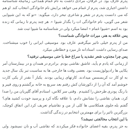
پدرم عارف بود. در عرفان، مرادی داشت به نام غمام همدانی. زمانیکه شناسنامه
داشتن اجباری شد، پدرم از غمام می خواهد برایش نام خانوادگی انتخاب کند. او هم
که می دانست پدرم در شعر و شاعری تبحر دارد، میگوید: «تو که به این شیوایی
شعر می گویی، نام خانوادگی ات را بگذار شیوا ». هر چند پدرم تا زمانی که زنده
بود به اسم «شیوا غمام » امضا میکرد ولی در شناسنامه ما شیوا ثبت شد.
پس علاقه به هنر، میراث خانوادگی شماست؟
من از پدرم خیلی تاثیر میگرفتم. عارف بود. موسیقی ایرانی را خوب میشناخت.
صدای رسایی داشت. استادانه تار میزد و خطاطی میکرد.
پس چرا مجذوب شعر نشدید یا سراغ خط یا حتی موسیقی نرفتید؟
از زمانی که یادم م یآید، عاشق نقاشی بودم. برادرم در همدان و در بیمارستان آمر
یکایی ها رادیولوژیست بود. بعضی وقت ها خارجی ها به مناسبت تبر یک سال جدید
به او کار ت کریسمس میدادند. کارتهای زیبایی بودند. یکبار آ نقدر از یکی کارت
خوشم آمد که آن را از دکورشان کش رفتم بعد سریع به خانه برگشتم و روی فیبر و
با رنگ پودری طرحش را کشیدم . وقتی سر کلاس، استادم آقای گلپریان من را صدا
کرد، همان نقاشی را نشانش دادم، با علاقه نگاه کرد و پرسید خودت کشید های؟
گفتم بله.جلوی همکلاسی ها کلی از من و نقاشیام تعریف کرد.این اتفاق کوچک،
بزرگترین تاثیر را برای مهمترین انتخابم در زندگی گذاشت.
با این انتخاب مخالفتی نمیشد؟
به جز پدرم، بقیه اعضای خانواده فکر میکردند که نقاشی آب و نان نمیشود. ولی