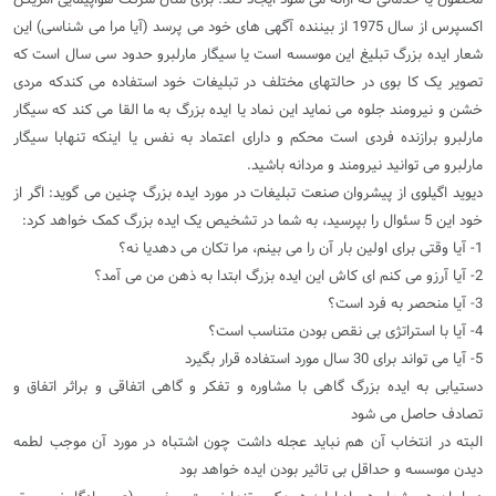
اکسپرس از
سال 1975 از بیننده آگهی های خود می پرسد (آیا مرا می شناسی) این
شعار ایده بزرگ تبلیغ این موسسه است یا سیگار مارلبرو حدود سی سال است که
تصویر یک کا بوی در حالتهای مختلف در تبلیغات خود استفاده می کندکه مردی
خشن و نیرومند جلوه می نماید این نماد یا ایده بزرگ به ما القا می کند که سیگار
مارلبرو برازنده فردی است محکم و دارای اعتماد به نفس یا اینکه تنهابا سیگار
مارلبرو می توانید نیرومند و مردانه باشید.
دیوید اگیلوی از پیشروان صنعت تبلیغات در مورد ایده بزرگ چنین می گوید: اگر از
خود این 5 سئوال را بپرسید، به شما در تشخیص یک ایده بزرگ کمک خواهد کرد:
1- آیا وقتی برای اولین بار آن را می بینم، مرا تکان می دهدیا نه؟
2- آیا آرزو می کنم ای کاش این ایده بزرگ ابتدا به ذهن من می آمد؟
3- آیا منحصر به فرد است؟
4- آیا با استراتژی بی نقص بودن متناسب است؟
5- آیا می تواند برای 30 سال مورد استفاده قرار بگیرد
دستیابی به ایده بزرگ گاهی با مشاوره و تفکر و گاهی اتفاقی و براثر اتفاق و
تصادف حاصل می شود
البته در انتخاب آن هم نباید عجله داشت چون اشتباه در مورد آن موجب لطمه
دیدن موسسه و حداقل بی تاثیر بودن ایده خواهد بود