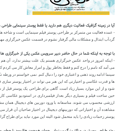
آیا در زمینه گرافیک فعالیت دیگری هم دارید یا فقط پوستر سینمایی طراحی 
- عمده فعالیت من متمرکز بر طراحی پوستر فیلم سینمایی است و شاخه های د
گردآب ابتذال و مشکلات مالی گرفتار نشوم در قسمت عکس خبرگزاری مهر 
با توجه به اینکه شما در حال حاضر دبیر سرویس عکس یکی از خبرگزاری ها
- اینکه امروز در واحد عکس خبرگزاری هستم یک علت بیشتر ندارد، آن هم ا
می آمد که نامم را درج کنم و فقط بخاطر پول و امرار معاش کار می کردم ک
سینما ادامه روند ذهنی و اعتباری خود را دنبال کنم. نمی خواستم در ورطه ت
ها و قدرت عکاسی و اختیارتی که این هنر می تواند در اختیار پوستر سازی 
شود و از این موارد بسیار زیاد است. گاهی برای طراحی یک پوستر قبل از شروع
حین ساخت فیلم و بسیاری دیگر بعداز فیلمبرداری در استودیو عکاسی کار ش
ارزشی محسوب می شوند. متاسفانه با ورود دوربین های دیجیتال همان مشکلی
مشاهده آن و اختیاراتی که دوربینهای دیجیتال در اختیار صاحبان آن قرار
پوستر زحمات زیادی را باید متحمل شود البته این مورد نباید برای طراح گراف
روند طراحی پوستر در مراکز بزرگ سینمایی جهان همچون هالیوود را چطور می 