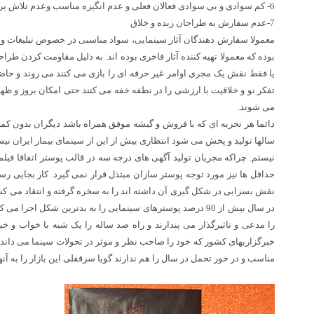
6- کم سوادی و بی سوادی فعالان فعلی و عدم انگیزه مناسب وعدم تلاش برای ارائه اثر مناسب
7-عدم سفارش به طراحان زبده و خلاق
معمولا سفارش دهندگان آثار سینمایی، سواد مناسبی در خصوص تبلیغات و گر
بوده که معمولا تهیه کننده آثار فاخری بوده اند. به دلیل مقاومت کردن طر
یا فقط نقش یک مجری اوامر غیر حرفه ای را بازی می کنند می روند و حاضر 
تفکر نو و خلاقیت با ارزشی را در نطفه خفه می کنند حتی امکان بروز و ظهور
می شوند.
دائما هر تجربه ای که با فروش و گیشه موفق همراه باشد دیگران بدون کمت
سالها تولید و پخش می شود انتظاری بیش از این از سینمای بیمار ایران نیست
نیستم. چراکه مجریان تولید آگهی های درجه سه در قالب پوستر اتفاقا فیلمه
حداقل ها نیز مورد توجه پوستر سازان مبتذل قرار نمی گیرد. کار بجایی رس
نقش بسزایی در شکل گیری آن داشته اند را به سخره گرفته و انتقاد می کنند.
در سال بیش از 90 درصد پوسترهای سینمایی را به بدترین شکل
را مدعی و تاثیرگذار می پندارند و راه صد ساله را یک شبه با خواب و خ
خبرگزاریهای کشور که خود را صاحب نظر و موثر در تحولات سینما می داند 
مناسب و در خور تحمل در سال را هم ندارند گویا سرقفلی این بازار را به آن