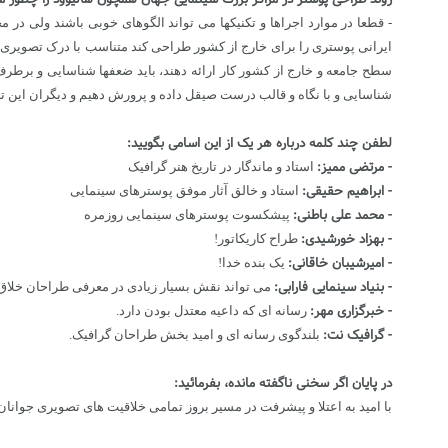
- قطعا در موارد اجراها و تکنیکها می تواند الگوهای خوبی باشند ولی در
ایرانی پوستری را برای خارج از کشور طراحی کند متناسب با درک تصویری و ان
سطح جامعه و خارج از کشور کار ارائه دهند، باید ضعفها شناسایی و برطرف
شناسایی و با نگاه و قالب درست صیقل داده و پرورش دهیم و دیگران این تاثی
لطفن چند کلمه درباره هر یک از این اسامی بگویید:
- مرتضی ممیز:
استاد و ماندگار در تاریخ هنر گرافیک
- ابراهیم حقیقی:
استاد و خالق آثار موفق پوسترهای سینمایی
- محمد علی باطنی:
پیشکسوت پوسترهای سینمایی روزمره
- بهزاد خورشیدی:
طراح کاریکاتور!
- امیرشیبان خاقانی:
یک بنده خدا!
- بنیاد سینمایی فارابی:
می تواند نقش بسیار زیادی در معرفی طراحان خلاق و 
- خبرگزاری مهر:
رسانه ای که داعیه معتدل بودن دارد.
- گرافیک نت:
بلندگوی رسانه ای و امید بخش طراحان گرافیک.
در پایان اگر سخنی ناگفته مانده، بفرمائید:
با امید به اعتلا و پیشرفت در مسیر بروز تمامی خلاقیت های تصویری جوانان