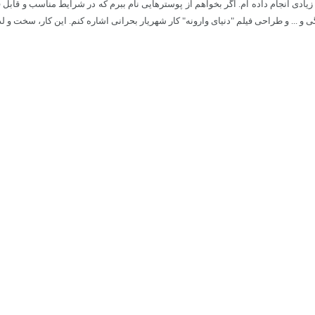
ت زیادی انجام داده ام. اگر بخواهم از پوسترهایی نام ببرم که در شرایط مناسب و قا
و ... و طراحی فیلم "دنیای وارونه" کار شهریار بحرانی اشاره کنم. این کار، سخت و 