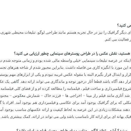
می کنید؟
یگر گرافیک را نیز در حال تجربه هستم مانند طراحی لوگو، تبلیغات محیطی شهری، طر
فعالیت می کنم.
 هستید، نقش عکس را در طراحی پوسترهای سینمایی چطور ارزیابی می کنید؟
ینکه در عرصه تبلیغات سینمایی خیلی واسطه مالی شده بودم و زمانی متوجه شدم در عر
ه این مورد با انگیزه کاری من فاصله داشت. بنابراین مجبور شدم از شاخه هنرهای ت
کرار و ابتذال قرار بگیرم البته با مقوله عکس غریبه نبودم و یکی از ابزارهای مهم پو
قرار دهد آگاه باشد قطعا آثار درخور توجه و ماندگاری می تواند ارائه دهد. گاهی 
 فیلمبرداری و ساخت فیلم ، فیلمنامه را مطالعه کرده ام و از فضای کلی فیلمنامه طرح 
د آثاری مانند فیلم راز مینا – اخراجی ها – فرزند خاک – شمارش معکوس – مجنون ل
 که برای گرافیک بوجود آمد برای عکاسی و فیلمبرداری هم بوجود آمد. افراد با گما
 می دهند مشکلات زیادی در این عرصه به لحاظ کیفیت و ارائه عکسهای مناسب بوجود آم
یک بهانه ای برای ارائه کار نامناسب باشد ولی می تواند در ارائه، کمک بیشتری باشد.
بینید؟ آیا می تواند الگویی مناسب برای طراحی پوستر فیلم در ایران باشد؟