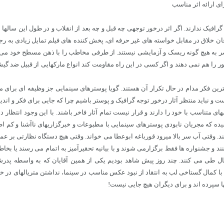
افیک ندارند. اگر اثر درخور توجهی چه قبل و چه بعد از انقلاب و در طول این ساله
احان خلاق در مقابل خواسته های غیر حرفه ای، پخش کننده های فیلم تمایل زیادی به 
به هیچ گونه ریسک و آزمایشی نیستند. از طرفی مخاطب را با ذهن مسطح خود می بینند
 را هم نمی دهند و اگر کسی در این راه مقاومت کند انواع مارکهایی از قبیل ضد گیشه،
رین فکر مدام در حال تکرار آن هستند. گویا پوسترهای سینمایی جز وظیفه ای برای م
 و نباید منتظر آثار درخور توجه گرافیک و پوستر باشیم چرا که جایی برای فکر و اندی
ای متناسب با خود را دارند و قرار نیست تمام آثار فاخر باشند. با این وجود انتظا
یده که مجریان نابودی پوسترهای سینمایی با مطبوعات و خبرگزاریهای ناآشنا و کم ا
 وقتی آب سر بالا میرود قورباغه ابوعطا می خواند. وقتی هیچ دستگاه نظارتی بر عملکر
 اجرا می کنند و جشنواره ها فقط برگزارمی شوند و با بیانیه تحقیرآمیز به اتمام می رسند 
یال طی می کنند. چند روز پیش شاهد بودیم یکی از همین آقایان که به واسطه پدرش
با کمال گستاخی لب به انتقاد از نبود عکس مناسب در سینما، نداشتن متریالهای در 
ها سپرده اند و برای دیگران هیچ جایی نیست!