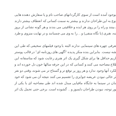
ا بوجود آمده است از سوی کارگردانهای صاحب نام و یا سفارش دهنده هایی
رجوع به این طراحان ندارند و بیشتر به سمت کسانی که انعطاف بیشتر دارند
 و راه را بر روی هر ایده و خلاقیتی می بندند و هر گونه نشانی از بروز
 هنری (با نگاه منفی) و ... را به وی می چسبانند و در نهایت منزوی و طرد
عرفی چهره های سینمایی ندارند البته با وجود فیلمهای سخیفی که طی این
شه نیست. بنابراین بنده منکر پدیده "آگهی های روزنامه ای" در قالب پوستر
ر داریم حداقل ها برای شکل گیری یک اثر هنری رعایت شود که متاسفانه این
طلاع مصاحبه می کنند و کسانی که در این حرفه سالها خون دل خورده اند و
د آنها وجود ندارد و هر روز پر توقع تر و گستاخ تر می شوند، وقتی دو نفر
یا بخاطر خالی نبودن عریضه جوایزی را تقسیم می کنند نتیجه آن می شود که خود
ان در سینما به جایگاه مافیایی مبدل شده اند طی مصاحبه ای با یکی از
خور توجه، نبودن طراحان دلسوز و ... گشوده است. برخی حتی تحمل یک اثر