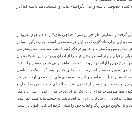
ه کننده خصوصی داشته و حتی نگرانیهای مالی و اقتصادی هم داشته اما آثار
- برای من ده نمکی هم مثل بقیه سفارش دهنده ها است. غیر از کار "اخراجی های یک" که ماجرای دیگری داشت من "اخراجی های3" را هم کار کردم. روزی تماس گرفت و سفارش طراحی پوستر "اخراجی های3" را داد و چون تقریبا از
ت و این برای ماندگاری او در این عرصه منفی است. خیلی درگیر مسائل
. هر چقدر وسیع و گسترده و عمیق تر فکر کنیم گستره مخاطب هم بیشتر می
 از فیلم جلوتر است و وقتی فیلم را از اکران برمیدارند پوسترها بعنوان
رح دوم را ارائه کردم و در نتیجه با تفاهم نهایی هر دو پوستر چاپ شد.
یعی به من و پوستر انجام شد. از آنجایی که من هیچ گونه انگیزه سیاسی
 از سالها قبل را نداشتم و این شبیه سازی های نادر بعضی اوقات در کار
 بود قطعا این پوستر ارائه نمی شد. اصلا برای وارد نشدن به ابتذال و
کنم؟ هیچ هنرمند حرفه ای برای یک اثر آبروی حرفه ای خود را نمی برد مگر
هایی برای بی ارزش کردن این اثر انجام شد که خوشبختانه مثمر ثمر نبود.
و با عناوین خوش رنگ و لعاب خود را پنهان کرده اند قابل قبول تر است.