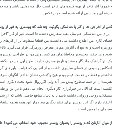
- عموما آثار فاخر از تهیه کننده های فاخر است حال چه دولتی باشد و چه خ
حرفه ای و مناسبی ارائه شده است و برعکس.
کمی از اخراجی ها و کار با ده نمکی بگوئید، چه شد که پوستری به غیر از پ
فضای کاری من اطلاع داشت می دانست من قطعا متفاوت تر از کارهای روا
روزمره است و به تبع آن آثارش هم در معرض روزمرگی قرار می گیرد. بالاخ
شود و هر چقدر محدودتر مخاطبانمان هم کمتر. ولی من در طراحی پوسترهای ف
یک اثر گرافیک ماندگار هستند و تاریخ مصرف ندارند. طرح اول من دو انگش
انعکاس وسیعی در فضای سایبری داشت و از آنجایی که فیلم با باورهای گر
نداشتم و فقط در خدمت فیلم بودم هیچ واکنشی نشان ندادم. انگهای سرقت و
هنرمندان در همه سطوح پیش می آید ولی اگر روال شود بحث دیگری است که 
کلیشه است که الان در خبرگزاری کار دیگری انجام می دهم تا در این ورطه ه
مشکلات روحی و روانی داشته باشد یا به دنبال منافع خاصی باشد که ارزشش 
اعتقاد دارم اگر این پوستر برای فیلم دیگری بود دچار این همه هجمه تبل
سینمای ما همین است.
از میان آثارتان کدام پوستر را بعنوان پوستر محبوب خود انتخاب می کنید؟ ط