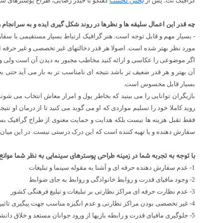
بخش نخست
گرافیک نت؛ پس از
گفتگو با حیدر رضایی، طراح پوسترهای س
چه قدر این اعمال سلیقه ها و نظرها در روند شکل گیری ایده و به سرانج
- بسیار مهم و قابل توجه است. هنر گرافیک ارتباط بسیار مستقیمی با سف
مورد نظر بهتر شده است. اصولا هر قدر دخالتهای غیر تخصصی و غیر حرفه 
اگر موضوعی را عکاسی و ارائه کنید مخاطب مجبور به دیدن آن است ولی 
آن بهتر و هر قدر ضعیف تر باشد نتیجه ای نامناسب تر به بار می آید حتی 
بسیار قابل محسوس است.
بازیگران توانایی را می بینید که بخاطر پول و امرار معاش انتخاب می
روید کاملا خود را تسلیم مواردی که او می گوید می کنید تا از درمان او 
فقط تقبل هزینه ها نیست بلکه هدایت و حمایت معنوی از طراح گرافیک بس
سفارش دهنده و یا تهیه کننده است که این درک درستی نیست. در این میان و
با توجه به تجربه شما در زمینه طراحی پوسترهای سینمایی به نظر شما موانع
1- عدم سفارش دهنده حرفه ای و آشنا به مقوله سینما و تبلیغات
2- وجود مافیای قدرت و روابط خانوادگی و روابط به جای ضوابط
3- عدم نظارت حرفه ای مراکز نظارتی بر تبلیغات و تبلیغ فرهنگی کشور
4- غیر تخصصی بودن مراکز نظارتی و عدم انگیزه مناسب جهت پیگیری تاثیرگذار
5- جلوگیری مافیای قدرت و رابطه بازیها از ورود جوانان مستعد و خلاق دانشگاه ها و مراکز آموزش عالی