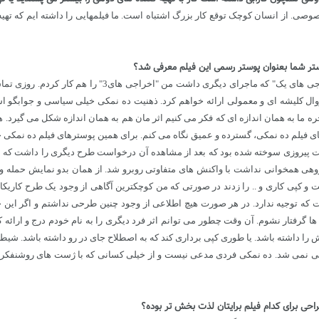
صوصی. از انسان کوچک توقع کار بزرگ اشتباه است. ما فیلمهایی را داشته ایم که تهی
وستر شما بعنوان پوستر رسمی این فیلم معرفی شد؟
ل کلیشه ای و معمولی ارائه خواهم کرد. ذهنیت ده نمکی خیلی سیاسی و جوابگو اس
ره ما به همان اندازه ای که فکر می کنیم اثر مان هم به همان اندازه شکل می گیرد
یلم ده نمکی، گسترده و عمیق نگاه می کنم. برای همین پوسترهای فیلم ده نمکی خیلی
ت پیروزی سوخته شده بود که بعد از مشاهده آن درخواست طرح دیگری را داشت که من ط
وهی همخوانی نداشت با واکنش های متفاوتی روبرو شد. از همان بدو نمایش حمله وس
 کپی کاری و .. را زدند در صورتی که من کوچکترین آگاهی از وجود یک طرح کاریکاتور
توجیه ندارد. در هر صورت هیچ اطلاعی از وجود چنین طرحی نداشتم و اگر این چنین
ا گرفتار نشوم. آن وقت چطور می توانم اثر فرد دیگری را به نام خودم درج و ارائه 
را داشته باشد. یا طوری کپی برداری کند که به اصطلاح جای در رو داشته باشد. شیطنت
یغاتی نمی شد. ده نمکی فردی مدعی نیست و از خیلی کسانی که با ژست های روشنفکری 
راحی برای کدام فیلم برایتان لذت بخش تر بوده؟