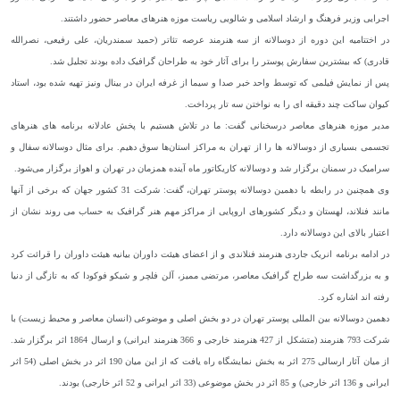
اجرایی وزیر فرهنگ و ارشاد اسلامی و شالویی ریاست موزه هنرهای معاصر حضور داشتند.
در اختتامیه این دوره از دوسالانه از سه هنرمند عرصه تئاتر (حمید سمندریان، علی رفیعی، نصرالله
قادری) که بیشترین سفارش پوستر را برای آثار خود به طراحان گرافیک داده بودند تجلیل شد.
پس از نمایش فیلمی که توسط واحد خبر صدا و سیما از غرفه ایران در بینال ونیز تهیه شده بود، استاد
کیوان ساکت چند دقیقه ای را به نواختن سه تار پرداخت.
مدیر موزه هنرهای معاصر درسخنانی گفت: ما در تلاش هستیم با پخش عادلانه برنامه های هنرهای
تجسمی بسیاری از دوسالانه ها را از تهران به مراکز استان‌ها سوق دهیم. برای مثال دوسالانه سفال و
سرامیک در سمنان برگزار شد و دوسالانه کاریکاتور ماه آینده همزمان در تهران و اهواز برگزار می‌شود.
وی همچنین در رابطه با دهمین دوسالانه پوستر تهران، گفت: شرکت 31 کشور جهان که برخی از آنها
مانند فنلاند، لهستان و دیگر کشورهای اروپایی از مراکز مهم هنر گرافیک به حساب می روند نشان از
اعتبار بالای این دوسالانه دارد.
در ادامه برنامه انریک جاردی هنرمند فنلاندی و از اعضای هیئت داوران بیانیه هیئت داوران را قرائت کرد
و به بزرگداشت سه طراح گرافیک معاصر، مرتضی ممیز، آلن فلچر و شیکو فوکودا که به تازگی از دنیا
رفته اند اشاره کرد.
دهمین دوسالانه بین المللی پوستر تهران در دو بخش اصلی و موضوعی (انسان معاصر و محیط زیست) با
شرکت 793 هنرمند (متشکل از 427 هنرمند خارجی و 366 هنرمند ایرانی) و ارسال 1864 اثر برگزار شد.
از میان آثار ارسالی 275 اثر به بخش نمایشگاه راه یافت که از این میان 190 اثر در بخش اصلی (54 اثر
ایرانی و 136 اثر خارجی) و 85 اثر در بخش موضوعی (33 اثر ایرانی و 52 اثر خارجی) بودند.