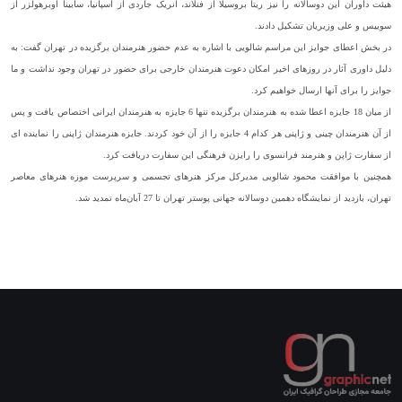
هیئت داوران این دوسالانه را نیز ریتا بروسیلا از فنلاند، انریک جاردی از اسپانیا، سابینا اوبرهولزر از
سوییس و علی وزیریان تشکیل دادند.
در بخش اعطای جوایز این مراسم شالویی با اشاره به عدم حضور هنرمندان برگزیده در تهران گفت: به
دلیل داوری آثار در روزهای اخیر امکان دعوت هنرمندان خارجی برای حضور در تهران وجود نداشت و ما
جوایز را برای آنها ارسال خواهیم کرد.
از میان 18 جایزه اعطا شده به هنرمندان برگزیده تنها 6 جایزه به هنرمندان ایرانی اختصاص یافت و پس
از آن هنرمندان چینی و ژاپنی هر کدام 4 جایزه را از آن خود کردند. جایزه هنرمندان ژاپنی را نماینده ای
از سفارت ژاپن و هنرمند فرانسوی را رایزن فرهنگی این سفارت دریافت کرد.
همچنین با موافقت محمود شالویی مدیرکل مرکز هنرهای تجسمی و سرپرست موزه‌ هنرهای‌ معاصر
تهران، بازدید از نمایشگاه دهمین دوسالانه جهانی پوستر تهران تا 27 آبان‌ماه تمدید شد.